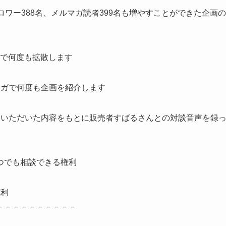
のフォロワー388名、メルマガ読者399名も増やすことができた企画の
erで何度も拡散します
マガで何度も企画を紹介します
トいただいた内容をもとに販売者すばるさんとの対談音声を録
つでも相談できる権利
権利
－－－－－－－－－－