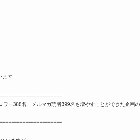
います！
======================
のフォロワー388名、メルマガ読者399名も増やすことができた企画の
======================