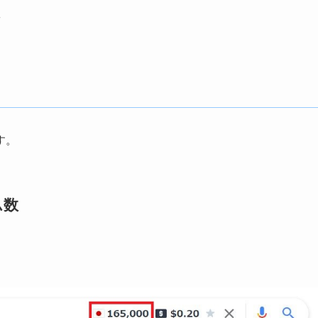
数
す。
ム数